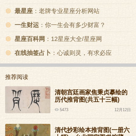
最星座
：老牌专业星座分析网站
一生财运
：你一生会有多少财富？
星座百科网
：12星座大全/星座网
在线抽签占卜
：心诚则灵，有求必应
推荐阅读
清朝宫廷画家焦秉贞摹绘的
历代推背图(共五十三幅)
5473
12月12日
清代抄彩绘本推背图(一册六