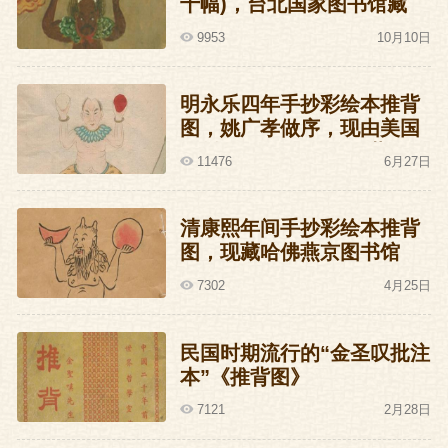
十幅)，台北国家图书馆藏
9953
10月10日
明永乐四年手抄彩绘本推背
图，姚广孝做序，现由美国
洛杉矶J.G.Stanoff收藏
11476
6月27日
清康熙年间手抄彩绘本推背
图，现藏哈佛燕京图书馆
7302
4月25日
民国时期流行的“金圣叹批注
本”《推背图》
7121
2月28日