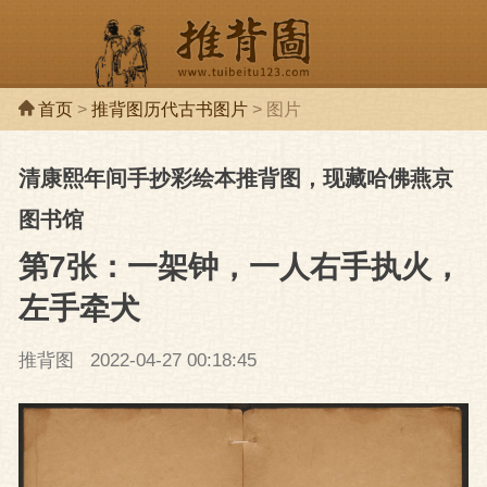
首页
>
推背图历代古书图片
> 图片
清康熙年间手抄彩绘本推背图，现藏哈佛燕京
推背图
推背
图书馆
第7张：一架钟，一人右手执火，
左手牵犬
推背图
2022-04-27 00:18:45