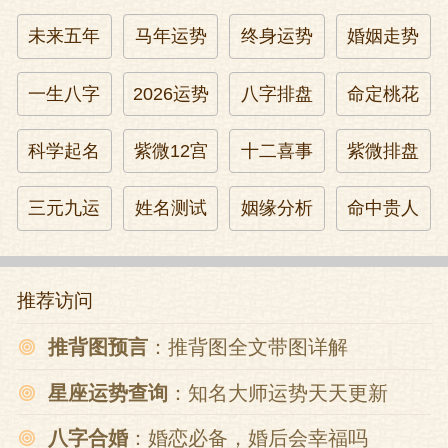
未来五年
马年运势
终身运势
婚姻走势
一生八字
2026运势
八字排盘
命定桃花
科学起名
紫微12宫
十二喜事
紫微排盘
三元九运
姓名测试
姻缘分析
命中贵人
推荐访问
推背图预言
：推背图全文带图详解
星座运势查询
：知名大师运势天天更新
八字合婚
：婚恋必备，婚后会幸福吗