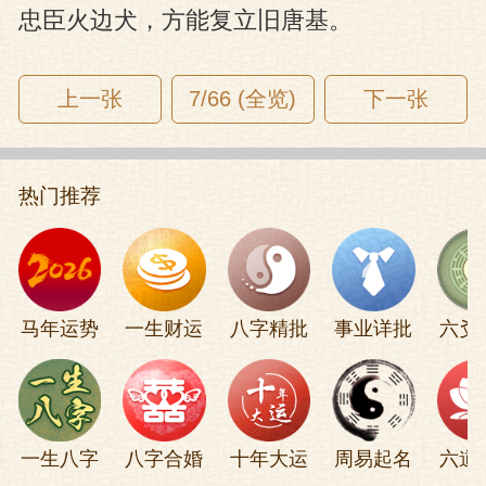
忠臣火边犬，方能复立旧唐基。
上一张
7/66 (全览)
下一张
热门推荐
马年运势
一生财运
八字精批
事业详批
六爻
一生八字
八字合婚
十年大运
周易起名
六道