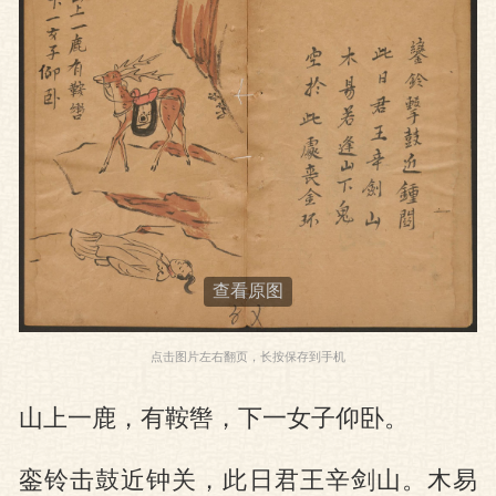
图
查看原图
点击图片左右翻页，长按保存到手机
山上一鹿，有鞍辔，下一女子仰卧。
銮铃击鼓近钟关，此日君王辛剑山。木易