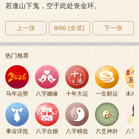
若逢山下鬼，空于此处丧金环。
上一张
8/66 (全览)
下一张
热门推荐
马年运势
八字姻缘
十年大运
一生财运
未来
事业详批
八字合婚
八字精批
六爻神卦
八字