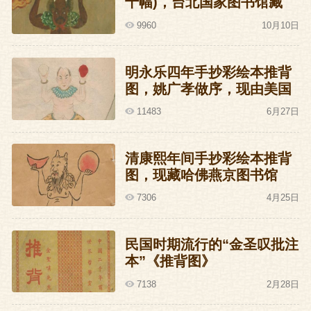
十幅)，台北国家图书馆藏
9960
10月10日
明永乐四年手抄彩绘本推背
图，姚广孝做序，现由美国
洛杉矶J.G.Stanoff收藏
11483
6月27日
清康熙年间手抄彩绘本推背
图，现藏哈佛燕京图书馆
7306
4月25日
民国时期流行的“金圣叹批注
本”《推背图》
7138
2月28日