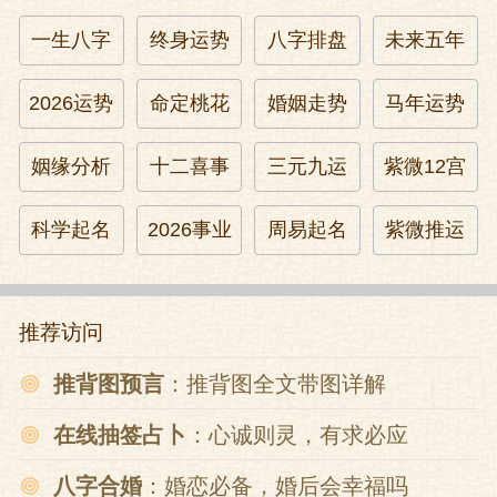
一生八字
终身运势
八字排盘
未来五年
2026运势
命定桃花
婚姻走势
马年运势
姻缘分析
十二喜事
三元九运
紫微12宫
科学起名
2026事业
周易起名
紫微推运
推荐访问
推背图预言
：推背图全文带图详解
在线抽签占卜
：心诚则灵，有求必应
八字合婚
：婚恋必备，婚后会幸福吗