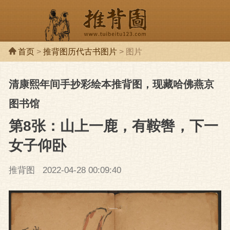
首页
>
推背图历代古书图片
> 图片
清康熙年间手抄彩绘本推背图，现藏哈佛燕京
推背图
推背
图书馆
第8张：山上一鹿，有鞍辔，下一
女子仰卧
推背图
2022-04-28 00:09:40