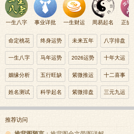
一生八字
事业详批
一生财运
周易起名
正缘
命定桃花
终身运势
未来五年
八字排盘
一生八字
马年运势
2026运势
十年大运
姻缘分析
五行旺缺
紫微推运
十二喜事
姓名测试
科学起名
紫微排盘
三元九运
推荐访问
推背图预言
：推背图全文带图详解