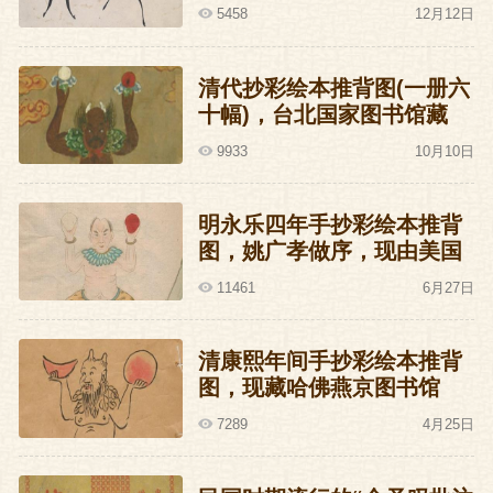
5458
12月12日
清代抄彩绘本推背图(一册六
十幅)，台北国家图书馆藏
9933
10月10日
明永乐四年手抄彩绘本推背
图，姚广孝做序，现由美国
洛杉矶J.G.Stanoff收藏
11461
6月27日
清康熙年间手抄彩绘本推背
图，现藏哈佛燕京图书馆
7289
4月25日