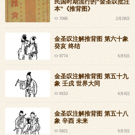
民国时期流行的“金圣叹批注
本”《推背图》
7095
2月28日
金圣叹注解推背图 第六十象
癸亥 终结
9774
6月5日
金圣叹注解推背图 第五十九
象 壬戌 世界大同
9153
6月4日
金圣叹注解推背图 第五十八
象 辛酉 未来
5921
6月3日