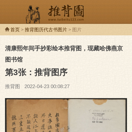
首页
>
推背图历代古书图片
> 图片
清康熙年间手抄彩绘本推背图，现藏哈佛燕京
推背图
推背
图书馆
第3张：推背图序
推背图
2022-04-23 00:08:27