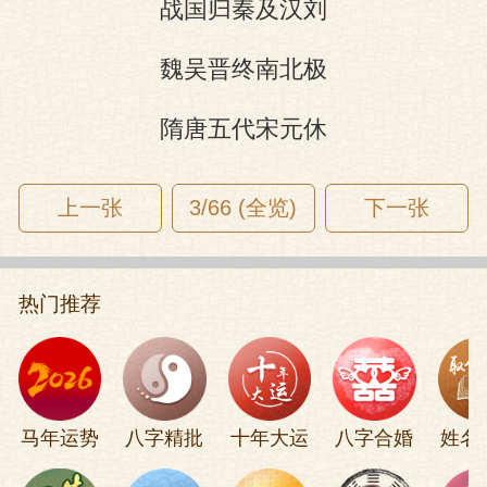
战国归秦及汉刘
魏吴晋终南北极
隋唐五代宋元休
上一张
3/66 (全览)
下一张
热门推荐
马年运势
八字精批
十年大运
八字合婚
姓名