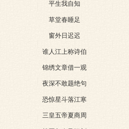
平生我自知
草堂春睡足
窗外日迟迟
谁人江上称诗伯
锦绣文章借一观
夜深不敢题绝句
恐惊星斗落江寒
三皇五帝夏商周