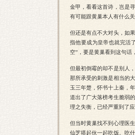
金甲，看看这首诗，岂是
有可能跟黄巢本人有什么关
但还是有点不大对头，如
指他要成为皇帝也就完活
空”，要是黄巢看到这句话
但最初倒霉的却不是别人
那所承受的刺激是相当的
玉三年楚，怀书十上秦，
道出了广大落榜考生脆弱
理之失衡，已经严重到了应
但当时黄巢找不到心理医
仙芝搭起伙一起吃饭。吃