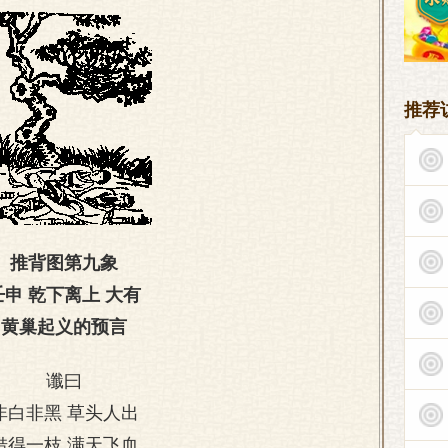
推荐
推背图第九象
壬申 乾下离上 大有
黄巢起义的预言
谶曰
非白非黑 草头人出
借得一枝 满天飞血