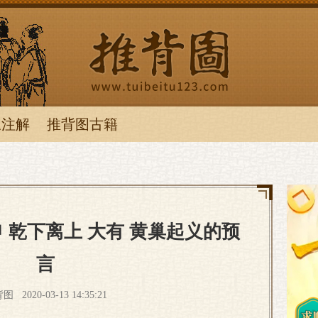
图
叹注解
推背图古籍
推背图
 乾下离上 大有 黄巢起义的预
言
背图
2020-03-13 14:35:21