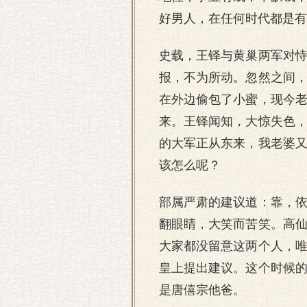
好男人，在任何时代都是有
史载，王铎与黄巢两军对
报，不为所动。忽然之间
在外边偷包了小蜜，现今
来。王铎闻知，大惊失色
的大军正从东来，我老婆
该怎么呢？
部属严肃的建议道：靠，
翻眼睛，大笑而苦笑。高
大家都没留意这两个人，
皇上提出建议。这个时候
是唐僖宗他爸。