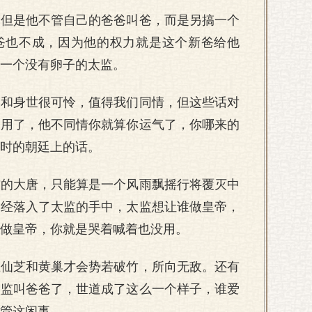
，但是他不管自己的爸爸叫爸，而是另搞一个
爸也不成，因为他的权力就是这个新爸给他
一个没有卵子的太监。
运和身世很可怜，值得我们同情，但这些话对
管用了，他不同情你就算你运气了，你哪来的
时的朝廷上的话。
前的大唐，只能算是一个风雨飘摇行将覆灭中
已经落入了太监的手中，太监想让谁做皇帝，
做皇帝，你就是哭着喊着也没用。
王仙芝和黄巢才会势若破竹，所向无敌。还有
太监叫爸爸了，世道成了这么一个样子，谁爱
管这闲事。