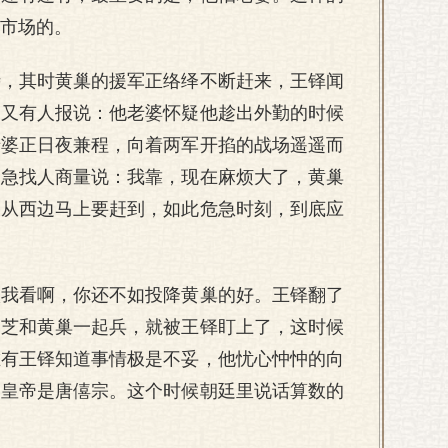
市场的。
恃，其时黄巢的援军正络绎不断赶来，王铎闻
，又有人报说：他老婆怀疑他趁出外勤的时候
老婆正日夜兼程，向着两军开掐的战场遥遥而
，急找人商量说：我靠，现在麻烦大了，黄巢
又从西边马上要赶到，如此危急时刻，到底应
依我看啊，你还不如投降黄巢的好。王铎翻了
仙芝和黄巢一起兵，就被王铎盯上了，这时候
唯有王铎知道事情极是不妥，他忧心忡忡的向
的皇帝是唐僖宗。这个时候朝廷里说话算数的