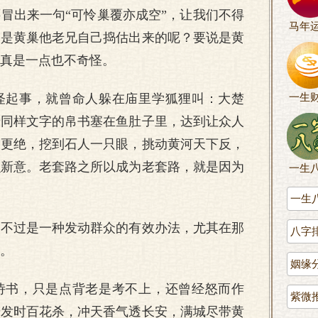
冒出来一句“可怜巢覆亦成空”，让我们不得
马年
会是黄巢他老兄自己捣估出来的呢？要说是黄
真是一点也不奇怪。
怪起事，就曾命人躲在庙里学狐狸叫：大楚
一生
着同样文字的帛书塞在鱼肚子里，达到让众人
通更绝，挖到石人一只眼，挑动黄河天下反，
么新意。老套路之所以成为老套路，就是因为
一生
一生
然不过是一种发动群众的有效办法，尤其在那
八字
。
姻缘
诗书，只是点背老是考不上，还曾经怒而作
紫微
若发时百花杀，冲天香气透长安，满城尽带黄