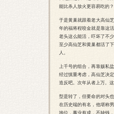
能比杀人放火更容易吃的？
于是黄巢就跟着老大高仙
年的福将程咬金就是靠这
老头这么能活，吓坏了不
至少高仙芝和黄巢都活了
人。
上千号的组合，再靠贩私
经过慎重考虑，高仙芝决
造反吧。次年从者上万。这
型是转了，但要命的对头
在历史端的有名，他堪称
地位，事业有成，不缺钱