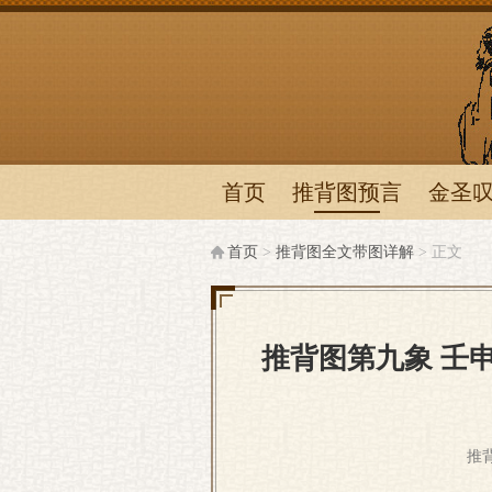
推背
首页
推背图预言
金圣
首页
>
推背图全文带图详解
> 正文
推背图第九象 壬申
推