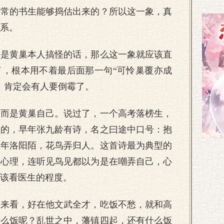
寻常的书生能够捣估出来的？所以这一象，真
系。
果是黄巢本人搞怪的话，那么这一象就应该直
了，根本用不着最后面那一句“可怜巢覆亦成
，肯定会有人要倒霉了。
，而是黄巢自己。说过了，一个高考落榜生，
大的，早年张九龄有诗，名之曰途中口号：抱
年年洛阳陌，花鸟弄归人。这首诗最为典型的
的心理，连听见鸟见都以为是在嘲弄自己，心
该看医生的程度。
生来看，好在他文武全才，吃饭不愁，就和高
什么饭呢？乱世之中，藩镇四起，还有什么饭