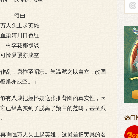
颂曰
万人头上起英雄
血染河川日色红
一树李花都惨淡
可怜巢覆亦成空
巢作乱，唐祚至昭宗。朱温弑之以自立，改国
覆巢亦成空。」
能够有八成把握怀疑这张推背图的真实性，因
，它已经真实到了脱离了预言的范畴，甚至跟
热门
。
，再瞧瞧万人头上起英雄，这就差把黄巢的名