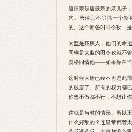
唐僖宗是唐懿宗的亲儿子
爸。唐僖宗不另搞一个新
的。这个新爸叫田令孜，是
太监是残疾人，他们的命
同样是太监的田令孜就不
资格同情他——如果你在当
这时候大唐已经不再是此
的破唐了。所有的权力都
你想不做都不行，不想让你
这就是当时的情形。所以
什么好敌的？连皇帝都管
造反谁造反，大家都没心思