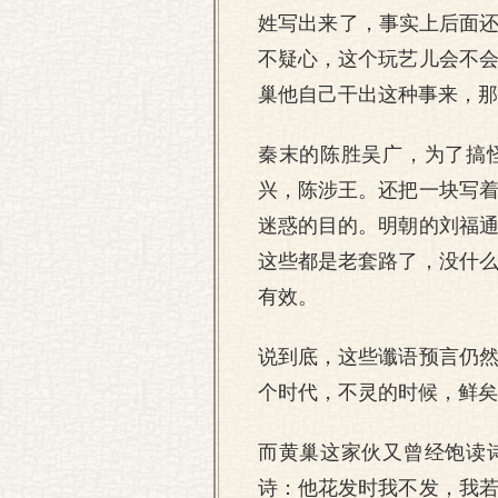
姓写出来了，事实上后面还
不疑心，这个玩艺儿会不
巢他自己干出这种事来，那
秦末的陈胜吴广，为了搞
兴，陈涉王。还把一块写
迷惑的目的。明朝的刘福
这些都是老套路了，没什
有效。
说到底，这些谶语预言仍
个时代，不灵的时候，鲜矣
而黄巢这家伙又曾经饱读
诗：他花发时我不发，我