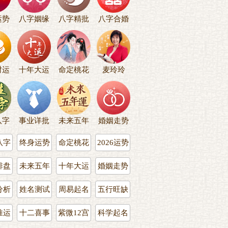
运势
八字姻缘
八字精批
八字合婚
财运
十年大运
命定桃花
麦玲玲
八字
事业详批
未来五年
婚姻走势
八字
终身运势
命定桃花
2026运势
排盘
未来五年
十年大运
婚姻走势
分析
姓名测试
周易起名
五行旺缺
推运
十二喜事
紫微12宫
科学起名