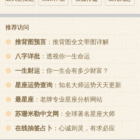
郭子仪先统兵十五万收复长安，继而夺回
东都洛阳，肃宗返回皇都的时候，曾经感
激的对他说：我靠老郭，啥也不说了，虽
推荐访问
然这是我们老李家的天下，可都是你老郭
给打下来的，那什么，我得好好感谢感谢
推背图预言
：推背图全文带图详解
你，那什么……还不快你妈的把兵权还给
八字详批
：透视你一生命运
我。郭子仪就没了兵权，但照样每天乐乐
一生财运
：你一生会有多少财富？
呵呵，比有兵权的时候还乐呵。
星座运势查询
：知名大师运势天天更新
老郭他不能不乐，这时候的大唐江山已经
最星座
：老牌专业星座分析网站
象只漏了水的破船，漏洞多得堵不胜堵，
按下葫芦又起瓢。没多久，河中、太原两
苏珊米勒中文网
：全球著名星座大师
地军乱，唐军主帅全都被乱军剁成了饺子
在线抽签占卜
：心诚则灵，有求必应
馅，眼瞅着乱兵又要和史思明联成一气，