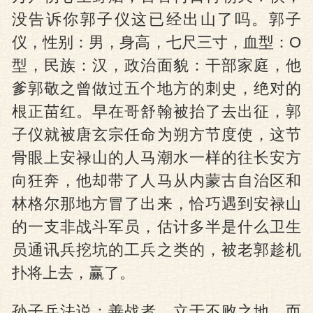
没告诉你郭子仪这已经出山了吗。郭子
仪，性别：男，身高，七尺三寸，血型：O
型，民族：汉，政治面貌：干部家庭，他
爹郭敬之曾做过五个地方的刺史，绝对的
根正苗红。早在哥舒翰被抬了去出征，郭
子仪就被唐玄宗任命为朔方节度使，这节
骨眼上安禄山的人马潮水一样的往长安方
向狂奔，他却带了人马从内蒙古自治区和
林格尔那地方冒了出来，恰巧遇到安禄山
的一支非战斗军员，估计多半是什么卫生
员通讯兵挖坑的工兵之类的，被老郭趁机
扑将上去，赢了。
孙子兵法说：善战者，立于不败之地，而