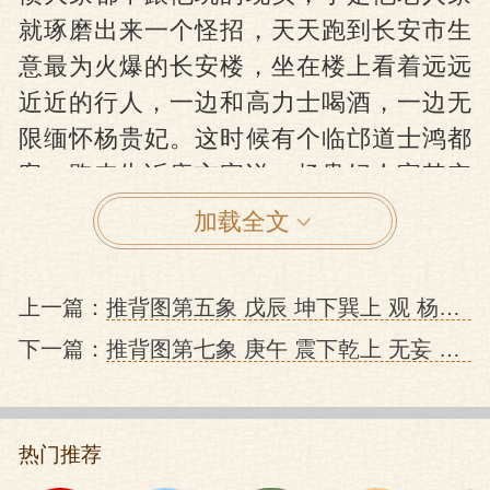
就琢磨出来一个怪招，天天跑到长安市生
意最为火爆的长安楼，坐在楼上看着远远
近近的行人，一边和高力士喝酒，一边无
限缅怀杨贵妃。这时候有个临邙道士鸿都
客，跑来告诉唐玄宗说：杨贵妃人家其实
压根就没死，人家早就练成了闭气大法，
加载全文
蒙你唐玄宗就跟玩一样，这时候她正在海
外的一个岛上活得好好的呢。还有还有，
上一篇：
推背图第五象 戊辰 坤下巽上 观 杨贵妃马嵬之变的预言
为了证明这一点，这位术士还拿给了唐玄
下一篇：
推背图第七象 庚午 震下乾上 无妄 吐番入寇中原的预言
宗一堆证据，当年戴在杨贵妃头上的金
钗。
唐玄宗被搞晕菜了，坐在长庆楼上不知时
热门推荐
日，恰好有官员经此，就上来陪退休老干