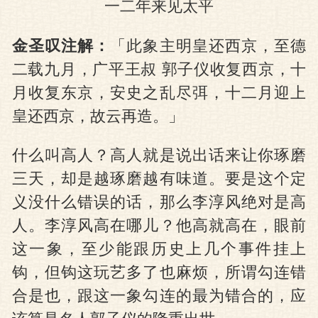
一二年来见太平
金圣叹注解：
「此象主明皇还西京，至德
二载九月，广平王叔 郭子仪收复西京，十
月收复东京，安史之乱尽弭，十二月迎上
皇还西京，故云再造。」
什么叫高人？高人就是说出话来让你琢磨
三天，却是越琢磨越有味道。要是这个定
义没什么错误的话，那么李淳风绝对是高
人。李淳风高在哪儿？他高就高在，眼前
这一象，至少能跟历史上几个事件挂上
钩，但钩这玩艺多了也麻烦，所谓勾连错
合是也，跟这一象勾连的最为错合的，应