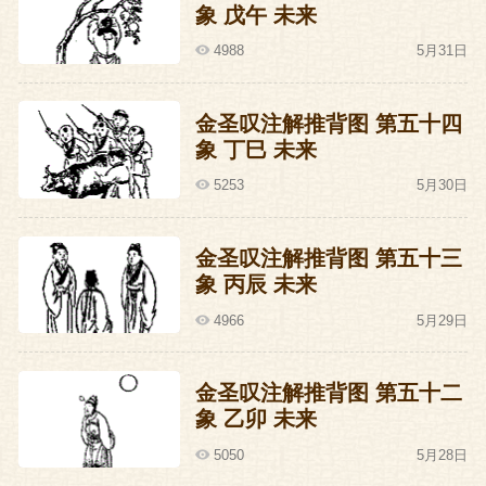
将吐番人轰走了，为了这件事，代宗后悔
象 戊午 未来
的说：我靠，都怪我，不早一点重用你，
4988
5月31日
都是我的错。
金圣叹注解推背图 第五十四
后悔归后悔，可代宗自己也不琢磨琢磨，
象 丁巳 未来
他现在还有这个权力吗？要说代宗一点权
5253
5月30日
力也没有，那绝对是夸张，代宗至少还有
一点点权力——让郭子仪送死去的权力。
金圣叹注解推背图 第五十三
转年九月，吐番大军已经是熟门熟路了，
象 丙辰 未来
又成帮结伙的跑来了，代宗急忙呼叫郭子
4966
5月29日
仪：看在哥们的面子上，拉兄弟一把……
郭子仪急忙带着一万人马赶到，到了地方
金圣叹注解推背图 第五十二
象 乙卯 未来
还没等安营扎寨，四面八方已经被潮水般
的吐番兵团团围困住，郭子仪急忙下令布
5050
5月28日