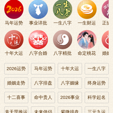
部李隆基聊天解闷，这个闷一解，李隆基
的郁闷大发了。打听到唐玄宗退休了还在
马年运势
事业详批
一生八字
一生财运
正缘
发挥余热的消息，肃宗就别提多窝火了，
肃宗一窝火，他的手下李辅国就急忙替老
板清理杂事，将唐玄宗实际上是软禁了起
来，身边的亲信全部轰走，让老头一个天
十年大运
八字合婚
八字精批
命定桃花
婚姻
天独自对着墙壁，没有架子鼓可打，没有
美女陪他玩。郁闷是健康的最主要杀手，
2026运势
马年运势
十年大运
一生八字
这话可真一点也不假，没多久，唐玄宗就
郁闷死了。唐玄宗死了，安禄山也早死
婚姻走势
八字排盘
八字姻缘
终身运势
了，但郭子仪却还在玩，但他也是越玩越
十二喜事
命中贵人
2026事业
科学起名
感到不好玩了。
袁天罡推运
未来伴侣
紫微排盘
三元九运