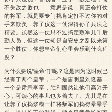
不失敌之败也——意思是说：真正会打仗
的将军，就是要专门挑肯定打不过你的对
手来欺负，郭子仪这一仗深得孙子兵法之
精要。虽然这一仗只不过搞定叛军几千后
勤人员，但这一仗却是自安史之乱以来第
一个胜仗，你想皇帝们心里会乐到什么程
度？
为什么要说“皇帝们”呢？这是因为这时候已
经有了两个皇帝，一个是唐明皇刘隆基，
一个是肃宗李享，胜利固然让他们高兴开
心，可烦心的事儿也多着去了。尤其是在
让郭子仪捣浆糊一样将叛军们捣得晕晕乎