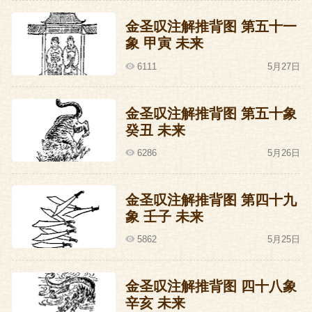
阵迎敌。
金圣叹注解推背图 第五十一
那边吐番的回迄大将暴喝一声：来将通
象 甲寅 未来
名。郭子仪报曰：我是你大爷。回迄大将
6111
5月27日
大怒：胡说，我大爷早死了。郭子仪回
答：你大爷早死了，你郭大爷我还没死。
金圣叹注解推背图 第五十象
癸丑 未来
回迄大将怒曰：胡说，我郭大爷也早就死
6286
5月26日
了，要不我来这儿干什么？郭子仪：我
靠，你什么眼神啊，就这眼神还带兵呢，
金圣叹注解推背图 第四十九
快拿火把来照一照，看清楚我是不是你郭
象 壬子 未来
大爷。
5862
5月25日
回迄大将拿火把一照，惊呼曰：我靠，你
金圣叹注解推背图 四十八象
还真是我郭大爷。那么回迄大将缘何管郭
辛亥 未来