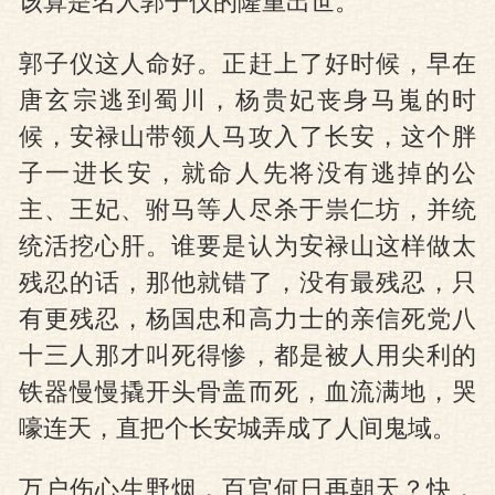
该算是名人郭子仪的隆重出世。
郭子仪这人命好。正赶上了好时候，早在
唐玄宗逃到蜀川，杨贵妃丧身马嵬的时
候，安禄山带领人马攻入了长安，这个胖
子一进长安，就命人先将没有逃掉的公
主、王妃、驸马等人尽杀于祟仁坊，并统
统活挖心肝。谁要是认为安禄山这样做太
残忍的话，那他就错了，没有最残忍，只
有更残忍，杨国忠和高力士的亲信死党八
十三人那才叫死得惨，都是被人用尖利的
铁器慢慢撬开头骨盖而死，血流满地，哭
嚎连天，直把个长安城弄成了人间鬼域。
万户伤心生野烟，百官何日再朝天？快，