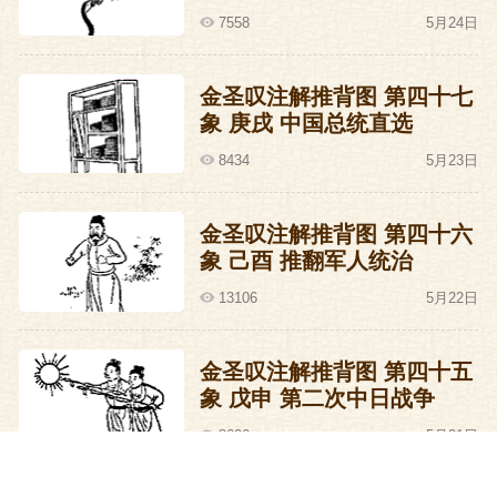
子仪叫大爷呢？大家忘了郭子仪最早是在
7558
5月24日
什么地方出兵的吗？内蒙古自治区和林格
尔县。所以郭子仪和回迄兄弟原本是一
金圣叹注解推背图 第四十七
家，大家都是大爷。大爷相见，分外亲
象 庚戌 中国总统直选
热，立即坐下来喝酒，这一喝酒才知道回
8434
5月23日
迄大爷让人家给骗了，人家骗他说皇上早
已死跷跷了，郭子仪也死掉了，所以回迄
金圣叹注解推背图 第四十六
大爷才跑来看看能不能弄点什么东西回
象 己酉 推翻军人统治
去。于是回迄大爷就跟着郭子仪大爷干
13106
5月22日
了。
金圣叹注解推背图 第四十五
那边吐番的大爷们听到这个消息，感觉很
象 戊申 第二次中日战争
别扭，很不好意思，就象征性的打了几
8606
5月21日
仗，回大爷自己家去了。消息传到京师，