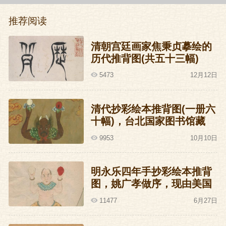
肃宗有些慌了神：那什么，老郭最近忙不
忙？要是不忙的话先把我把这个局面收拾
推荐阅读
一下。“河东之事，一以委卿”。
清朝宫廷画家焦秉贞摹绘的
历代推背图(共五十三幅)
郭子仪感动得哇哇哭，这老头是表演型人
5473
12月12日
格，说哭就哭，谁也拦不住，说不哭就不
哭，谁也弄不出他的眼泪来，这一招让当
清代抄彩绘本推背图(一册六
时掌握了真正权力的大太监鱼朝恩都拿他
十幅)，台北国家图书馆藏
没办法。然则天下的权力何以会掌握在鱼
9953
10月10日
朝恩的手中呢？
明永乐四年手抄彩绘本推背
这是有历史原因的，唐时有神策军制，该
图，姚广孝做序，现由美国
兵种的大本营设在临洮，时逢安史之乱，
洛杉矶J.G.Stanoff收藏
11477
6月27日
神策军一千多人呼哧呼哧跑步去长安，准
备解皇上之倒悬，拯陛下于水火，但他们