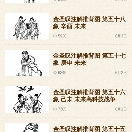
不成，干好了更不成。郭子仪恰恰属于干
好了更不成的那一种。那到底应该怎么干
呢？郭子仪有办法。未及几年，吐番兵马
金圣叹注解推背图 第五十八
象 辛酉 未来
来犯，这时候肃宗已经死掉，继位的是儿
5926
6月3日
子代宗，代宗听到这个消息立即上马狂
逃，同时吩咐郭子仪“速去平定叛乱”。
金圣叹注解推背图 第五十七
象 庚申 未来
于是郭子仪就带着二十几个家人上路了，
6248
6月2日
在路上恰好遇到掉队的十个王爷，这些王
爷倒霉啊，跟着代宗一起跑，但跑不过代
金圣叹注解推背图 第五十六
宗，结果掉了队被叛军逮到了，幸亏他们
象 己未 未来高科技战争
命好，遇到了郭子仪，郭子仪当场将他们
7365
6月1日
救下，然后沿途一边赶路一边招兵买马，
等到了地方正好把军队练熟手了，轻松的
金圣叹注解推背图 第五十五