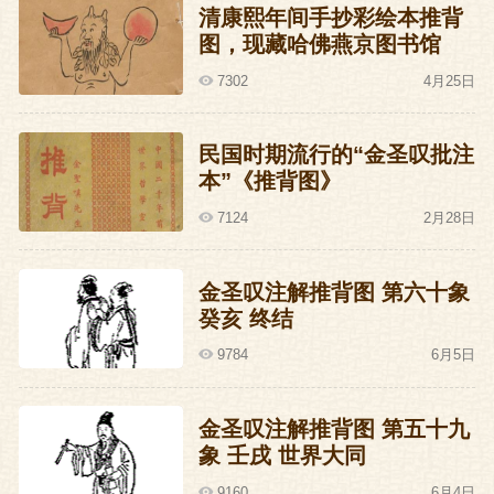
清康熙年间手抄彩绘本推背
的两条腿跑得没有皇帝快，皇帝先跑到蜀
图，现藏哈佛燕京图书馆
川去了，于是长安失陷。这一千号人马没
7302
4月25日
个领头的，就成了监军鱼朝恩的私人家
丁。有了自己的军队，太监们从此站了起
民国时期流行的“金圣叹批注
来，以后的皇宫就成了太监们自家的小
本”《推背图》
院，皇帝形同于在人家干活的长工，人家
7124
2月28日
让你干你就是皇帝，不让你干就趁早滚
蛋，搞得大唐二十一个皇帝中有七个是太
金圣叹注解推背图 第六十象
癸亥 终结
监自己立的。
9784
6月5日
所以这时候真正说话算数的，是鱼朝恩而
不是肃宗李享。所以这时候再替皇帝打
金圣叹注解推背图 第五十九
象 壬戌 世界大同
工，那活是特别的不好干，因为你干不好
9160
6月4日