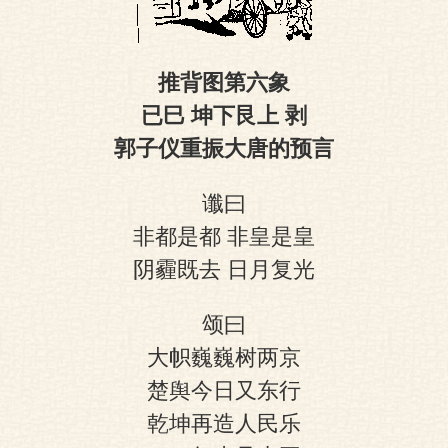
图
推背图第六象
已巳 坤下艮上 剥
郭子仪重振大唐的预言
谶曰
非都是都 非皇是皇
阴霾既去 日月复光
颂曰
大帜巍巍树两京
楚舆今日又东行
乾坤再造人民乐