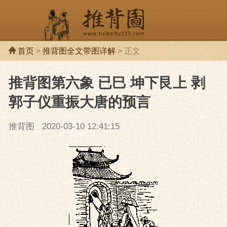
首页
>
推背图全文带图详解
> 正文
推背图第六象 已巳 坤下艮上 剥
推背图
推背
郭子仪重振大唐的预言
推背图
2020-03-10 12:41:15