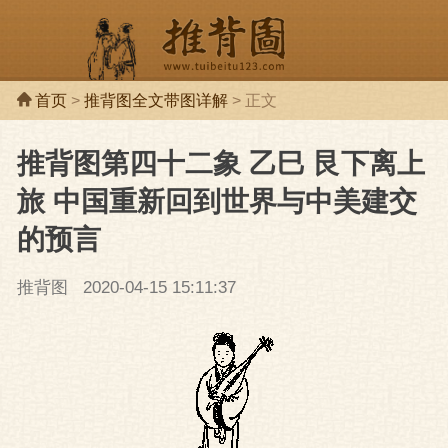
首页
>
推背图全文带图详解
> 正文
推背图第四十二象 乙巳 艮下离上
推背图
推背
旅 中国重新回到世界与中美建交
的预言
推背图
2020-04-15 15:11:37