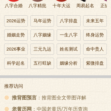
八字合婚
八字精批
十年大运
周易起名
正缘
2026运势
马年运势
八字排盘
未来五年
婚姻走势
八字姻缘
一生八字
终身运势
2026事业
三元九运
姓名测试
命中贵人
科学起名
五行旺缺
姻缘分析
紫微排盘
推荐访问
推背图预言
：推背图全文带图详解
老黄历网
：中国老黄历/万年历查询