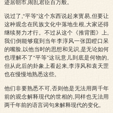
迹居朝市,闹乱君臣百万般。
说过了,“平等”这个东西说起来寳易,但要让
这种观念在民族文化中落地生根,大家还得
继续努力才行。不过从这个《推背图》上,
我们倒能够窥到当年李淳风一张囯瞪口呆
的嘴脸,以他当时的思想和见识,是无论如何
也理解不了“平等”这玩意儿到底是何物的,
但从此后的卦象上看起来,李淳风和袁天罡
也在慢慢地熟悉这些。
他们非要熟悉不可,否则他是无法用两千年
前的观念解释现代的世相的,同样也无法用
两千年前的语言词句来解释现代的变化。