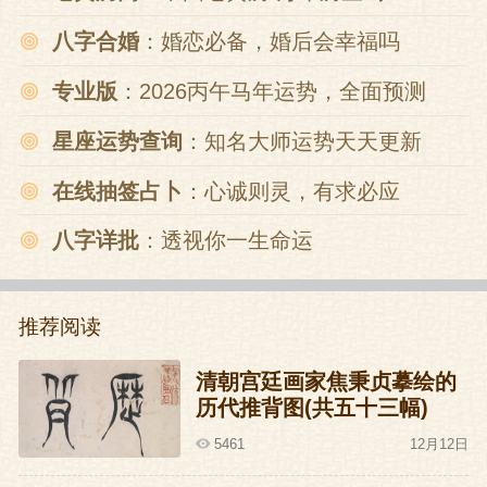
八字合婚
：婚恋必备，婚后会幸福吗
专业版
：2026丙午马年运势，全面预测
星座运势查询
：知名大师运势天天更新
在线抽签占卜
：心诚则灵，有求必应
八字详批
：透视你一生命运
推荐阅读
清朝宫廷画家焦秉贞摹绘的
历代推背图(共五十三幅)
5461
12月12日