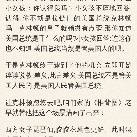
小女孩：你认得我吗？小女孩不屑地回答:
认得,你不就是拉链门的美国总统克林顿
吗。克林顿的鼻子就稍微有点歪:那你知道
美国总统是千什么的吗?小女孩回答:连这你
也不知道,美国总统当然是管美国人的呗。
于是克林顿终于逮到了他的机会,立即开始
谆谆说教:差矣,此言差矣,美国总统不是管美
国人民的,是美国人民管美国总统。
让克林顿忽悠去吧,咱们家的《推背图》老
早就替他把这个场景描画了出来：
西方女子琵琶仙,皎皎衣裳色更鲜。此时混