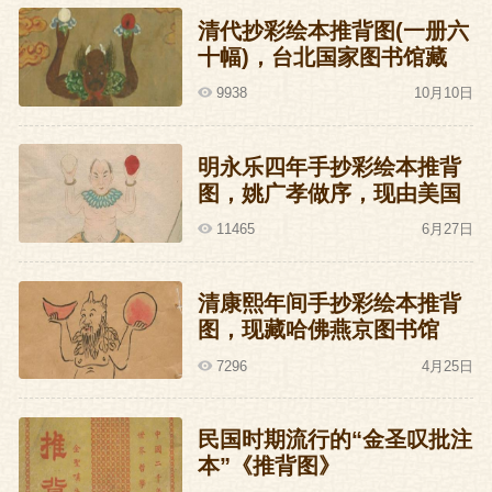
清代抄彩绘本推背图(一册六
十幅)，台北国家图书馆藏
9938
10月10日
明永乐四年手抄彩绘本推背
图，姚广孝做序，现由美国
洛杉矶J.G.Stanoff收藏
11465
6月27日
清康熙年间手抄彩绘本推背
图，现藏哈佛燕京图书馆
7296
4月25日
民国时期流行的“金圣叹批注
本”《推背图》