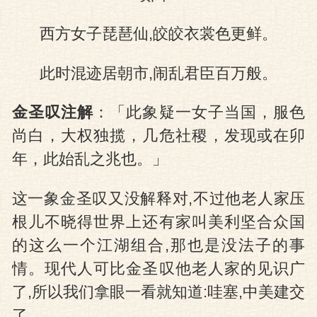
西方女子琵琶仙,皎皎衣裳色更鲜。
此时混迹居朝市,闹乱君臣百万般。
金圣叹注解
：「此象疑一女子当国，服色
尚白，大权独揽，几危社稷，发现或在卯
年，此始乱之兆也。」
这一象金圣叹又没解释对,不过他老人家压
根儿不晓得世界上还有家叫美利坚合众国
的这么一个江湖组合,那也是没法子的事
情。现代人可比金圣叹他老人家的见识广
了,所以我们拿眼一看就知道:哇塞,中美建交
了。