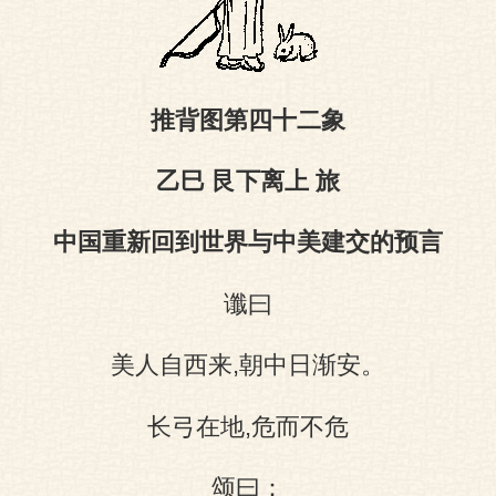
图
推背图第四十二象
乙巳 艮下离上 旅
中国重新回到世界与中美建交的预言
谶曰
美人自西来,朝中日渐安。
长弓在地,危而不危
颂曰：