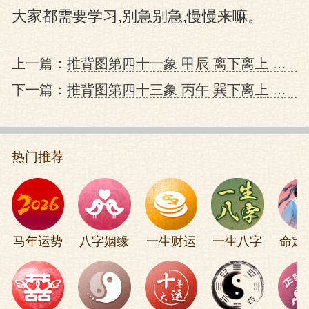
大家都需要学习,别急别急,慢慢来嘛。
上一篇：
推背图第四十一象 甲辰 离下离上 离 “文革”的预言
下一篇：
推背图第四十三象 丙午 巽下离上 鼎 “文革”结束及中国改革开放的预言
热门推荐
马年运势
八字姻缘
一生财运
一生八字
命定