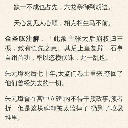
缺一不成也占先，六龙亲御到胡边。
天心复见人心顺，相克相生马不前。
金圣叹注解
：「此象主张太后崩权归王
振，致有乜先之患。其后上皇复辟，石亨
自诩首功，率以恣横伏诛，此一乱也。」
朱元璋死后七十年,太监们卷土重来,夺回了
他们曾经失去的一切。
朱元璋曾在宫中立碑:内不得干预政事,预者
折。但是这块碑却被太监掉了,扔到了垃圾
堆里。