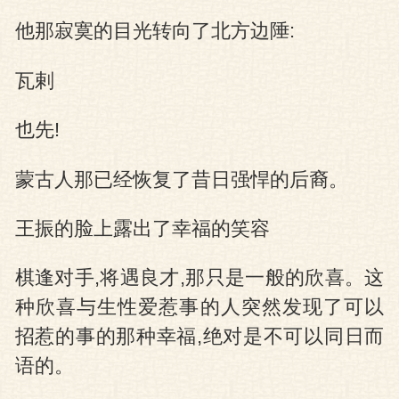
他那寂寞的目光转向了北方边陲:
瓦剌
也先!
蒙古人那已经恢复了昔日强悍的后裔。
王振的脸上露出了幸福的笑容
棋逢对手,将遇良才,那只是一般的欣喜。这
种欣喜与生性爱惹事的人突然发现了可以
招惹的事的那种幸福,绝对是不可以同日而
语的。