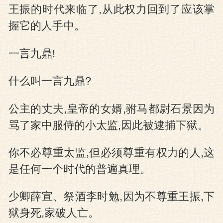
王振的时代来临了,从此权力回到了应该掌
握它的人手中。
一言九鼎!
什么叫一言九鼎?
公主的丈夫,皇帝的女婿,驸马都尉石景因为
骂了家中服侍的小太监,因此被逮捕下狱。
你不必尊重太监,但必须尊重有权力的人,这
是任何一个时代的普遍真理。
少卿薛宣、祭酒李时勉,因为不尊重王振,下
狱身死,家破人亡。