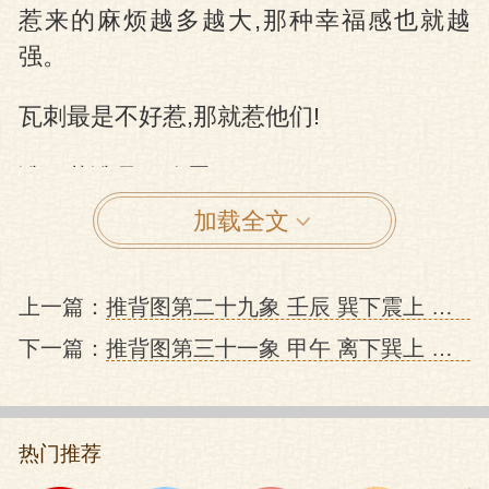
惹来的麻烦越多越大,那种幸福感也就越
强。
瓦刺最是不好惹,那就惹他们!
谁不惹谁是王八蛋!
加载全文
惹!
削减边贸交易马价的百分之二十。
上一篇：
推背图第二十九象 壬辰 巽下震上 恒 宣宗三杨中兴的预言
下一篇：
推背图第三十一象 甲午 离下巽上 家人 魏忠贤乱政祸国的预言
瓦刺不服
不服你去死!
热门推荐
瓦刺不去死,而是分部进犯,骚扰中原。