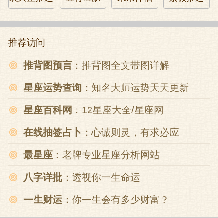
武官员超过百人,无车驾,少安排。
但王振不关心这个,因为他不懂。
推荐访问
推背图预言
：推背图全文带图详解
兵凶战危一这个王振也不懂,英宗更不懂。
星座运势查询
：知名大师运势天天更新
但大臣们懂,武将们懂,于是冒死上奏。
星座百科网
：12星座大全/星座网
斩！
在线抽签占卜
：心诚则灵，有求必应
有言者,斩!
最星座
：老牌专业星座分析网站
百官的意见迅速地统一了。
八字详批
：透视你一生命运
一生财运
：你一生会有多少财富？
大军出发了,至大同。