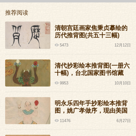
瓦刺、也先的军队出现,王振突然感到了恐
推荐阅读
惧。
清朝宫廷画家焦秉贞摹绘的
打仗好像也不是特别地好玩。
历代推背图(共五十三幅)
5473
12月12日
逃！
清代抄彩绘本推背图(一册六
百官倾轧于道,军士辗死于途。瓦剌的铁骑
十幅)，台北国家图书馆藏
已经声声耳闻。
9953
10月10日
但这时候王振突然怀念家乡，晋西风,季鹰
明永乐四年手抄彩绘本推背
归未?求田问舍,怕应羞见,刘郎才气。
图，姚广孝做序，现由美国
洛杉矶J.G.Stanoff收藏
流浪的人儿啊,思乡在外边。
11476
6月27日