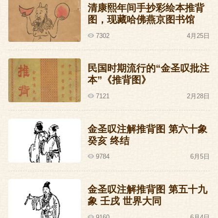
回家。
清康熙年间手抄彩绘本推背
图，现藏哈佛燕京图书馆
大军前行,沿途夷为平地。
7302
4月25日
王振又担心起来,他担心自己带的这五十万
民国时期流行的“金圣叹批注
人马会像蝗虫一样,将他那美丽的家乡啃食
本”《推背图》
得片瓦无存。
7121
2月28日
他是一个热爱家乡的人。
金圣叹注解推背图 第六十象
癸亥 终结
不,他是一个热爱家乡的残疾人。
9784
6月5日
那就先不回,转道宣府。
金圣叹注解推背图 第五十九
瓦剌的两万骑兵精锐已经追上。
象 壬戌 世界大同
9160
6月4日