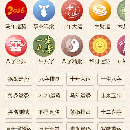
边关告急,奏章如雨。
马年运势
事业详批
十年大运
一生财运
六爻
王振愉快地笑了:圣上,咱们御驾亲征,杀也先
一个片甲不留。
咱们成吗?英宗朱祁镇有点拿捏不定。
八字合婚
一生八字
八字精批
终身运势
正缘
难道陛下怀疑自己的英明神武吗?
婚姻走势
八字排盘
十年大运
一生八字
这句话给英宗吃了定心丸,他怀疑这世界上
终身运势
2026运势
马年运势
未来五年
太多的事,唯独不怀疑这一点。
姓名测试
科学起名
紫微排盘
十二喜事
缺一不成也占先,六龙亲御到胡边
五十万大军迅速集结,无粮草,缺兵甲,随行文
袁天罡推运
五行旺缺
未来伴侣
紫微推运