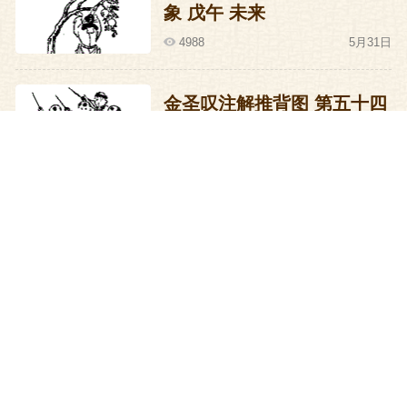
象 戊午 未来
”半圭为土,半林为木“----半圭为土,半林为木,
4988
5月31日
合则为土木堡,几百年前李淳风就用《推背
图》告诉了王振这一切.
金圣叹注解推背图 第五十四
象 丁巳 未来
土木堡非屯兵之地,没有水源,缺少屏障。王
5253
5月30日
振下令就地掘水,无水带是永远也掘不出水
来的,不管你挖得多深。
金圣叹注解推背图 第五十三
象 丙辰 未来
士卒多半因干渴而昏厥。
4966
5月29日
一千四百车珠宝没有来到,却是瓦剌、也先
金圣叹注解推背图 第五十二
驱大兵追至。
象 乙卯 未来
5050
5月28日
血战！