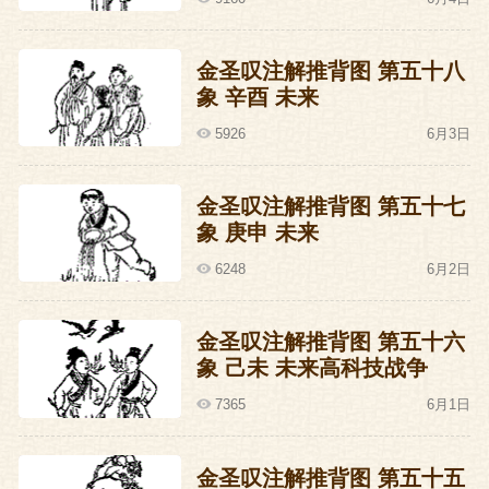
都督吴克功战死！
金圣叹注解推背图 第五十八
成国公朱勇战死!
象 辛酉 未来
承信伯薛授战死!
5926
6月3日
步步尸体，步步鲜血。
金圣叹注解推背图 第五十七
象 庚申 未来
这时候王振发现了一件重要的事情。
6248
6月2日
他沿途收受的一千四百车金银珠宝还没跟
金圣叹注解推背图 第五十六
上来。
象 己未 未来高科技战争
7365
6月1日
等！
进驻土木堡。
金圣叹注解推背图 第五十五