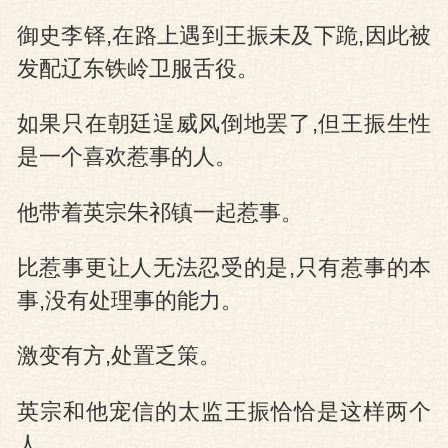
御史李铎,在路上遇到王振未及下跪,因此被
发配辽东铁岭卫服舌役。
如果只在朝廷逞威风倒地罢了,但王振生性
是一个喜欢惹事的人。
他带着英宗朱祁镇一起惹事。
比惹事更让人无法忍受的是,只有惹事的本
事,没有处理事的能力。
激变有方,处置乏策。
英宗和他宠信的太监王振恰恰是这样两个
人。