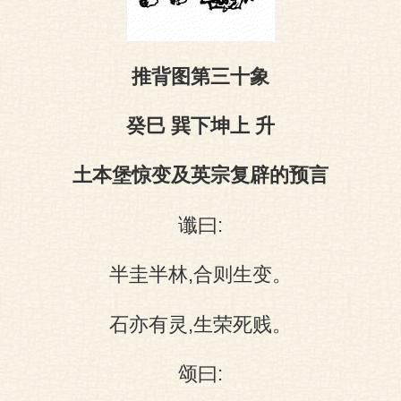
图
推背图第三十象
癸巳 巽下坤上 升
土本堡惊变及英宗复辟的预言
谶曰:
半圭半林,合则生变。
石亦有灵,生荣死贱。
颂曰: