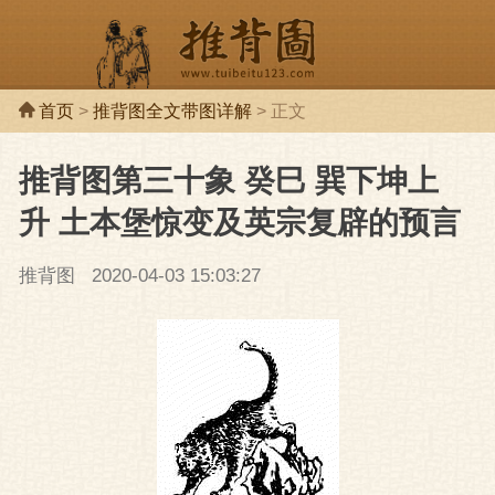
首页
>
推背图全文带图详解
> 正文
推背图第三十象 癸巳 巽下坤上
推背图
推背
升 土本堡惊变及英宗复辟的预言
推背图
2020-04-03 15:03:27