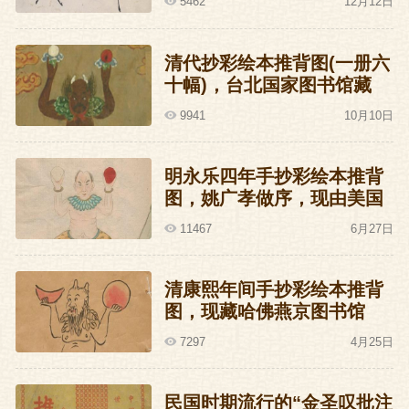
5462
12月12日
清代抄彩绘本推背图(一册六
十幅)，台北国家图书馆藏
9941
10月10日
明永乐四年手抄彩绘本推背
图，姚广孝做序，现由美国
洛杉矶J.G.Stanoff收藏
11467
6月27日
清康熙年间手抄彩绘本推背
图，现藏哈佛燕京图书馆
7297
4月25日
民国时期流行的“金圣叹批注