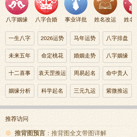
八字姻缘
八字合婚
事业详批
姓名改运
姓名
一生八字
2026运势
马年运势
八字排盘
未来五年
命定桃花
婚姻走势
八字姻缘
十二喜事
袁天罡推运
周易起名
命中贵人
姻缘分析
科学起名
三元九运
紫微推运
推荐访问
推背图预言
：推背图全文带图详解