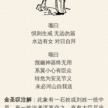
图
谶曰
惧则生戒 无远勿届
水边有女 对日自拜
颂曰
觊觎神器终无用
系翼小心有臣众
转危为安见节义
未必河山自我送
金圣叹注解
：此象有一石姓或刘姓一统中
原，有一姓汝者谋篡夺之，幸有大臣尽忠