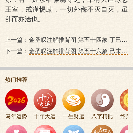
王室，戒谨惕励，一切外侮不灭自灭，虽
乱而亦治也。
上一篇：
金圣叹注解推背图 第五十四象 丁巳 未来
下一篇：
金圣叹注解推背图 第五十六象 己未 未来高科技战争
热门推荐
马年运势
十年大运
一生财运
八字精批
终身