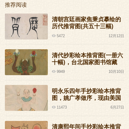
推荐阅读
清朝宫廷画家焦秉贞摹绘的
历代推背图(共五十三幅)
5472
12月12日
清代抄彩绘本推背图(一册六
十幅)，台北国家图书馆藏
9949
10月10日
明永乐四年手抄彩绘本推背
图，姚广孝做序，现由美国
洛杉矶J.G.Stanoff收藏
11473
6月27日
清康熙年间手抄彩绘本推背