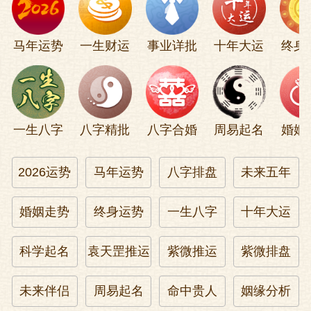
马年运势
一生财运
事业详批
十年大运
终身
一生八字
八字精批
八字合婚
周易起名
婚姻
2026运势
马年运势
八字排盘
未来五年
婚姻走势
终身运势
一生八字
十年大运
科学起名
袁天罡推运
紫微推运
紫微排盘
未来伴侣
周易起名
命中贵人
姻缘分析