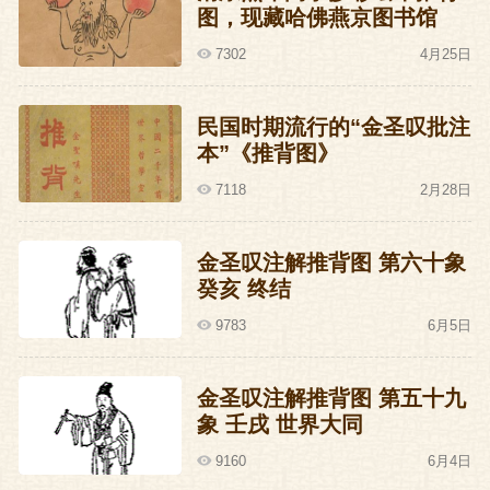
图，现藏哈佛燕京图书馆
7302
4月25日
民国时期流行的“金圣叹批注
本”《推背图》
7118
2月28日
金圣叹注解推背图 第六十象
癸亥 终结
9783
6月5日
金圣叹注解推背图 第五十九
象 壬戌 世界大同
9160
6月4日