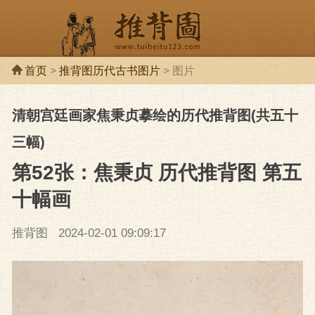
首页
>
推背图历代古书图片
> 图片
清朝宫廷画家焦秉贞摹绘的历代推背图(共五十
推背图
推背
三幅)
第52张：焦秉贞 历代推背图 第五
十幅画
推背图
2024-02-01 09:09:17