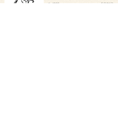
4988
5月31日
金圣叹注解推背图 第五十四
象 丁巳 未来
5253
5月30日
金圣叹注解推背图 第五十三
象 丙辰 未来
4966
5月29日
金圣叹注解推背图 第五十二
象 乙卯 未来
5050
5月28日