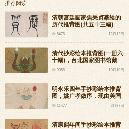
推荐阅读
清朝宫廷画家焦秉贞摹绘的
历代推背图(共五十三幅)
5473
12月12日
清代抄彩绘本推背图(一册六
十幅)，台北国家图书馆藏
9953
10月10日
明永乐四年手抄彩绘本推背
图，姚广孝做序，现由美国
洛杉矶J.G.Stanoff收藏
11477
6月27日
清康熙年间手抄彩绘本推背