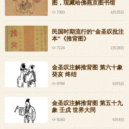
图，现藏哈佛燕京图书馆
7303
4月25日
民国时期流行的“金圣叹批注
本”《推背图》
7124
2月28日
金圣叹注解推背图 第六十象
癸亥 终结
9784
6月5日
金圣叹注解推背图 第五十九
象 壬戌 世界大同
9160
6月4日