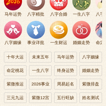
马年运势
八字精批
八字合婚
一生八字
八字
八字姻缘
事业详批
一生财运
婚姻走势
命定
十年大运
未来五年
马年运势
八字姻缘
命定桃花
一生八字
终身运势
婚姻走势
紫微推运
2026事业
周易起名
紫微排盘
三元九运
紫微12宫
五行旺缺
姓名测试