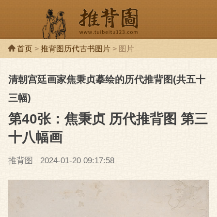
首页
>
推背图历代古书图片
> 图片
清朝宫廷画家焦秉贞摹绘的历代推背图(共五十
推背图
推背
三幅)
第40张：焦秉贞 历代推背图 第三
十八幅画
推背图
2024-01-20 09:17:58