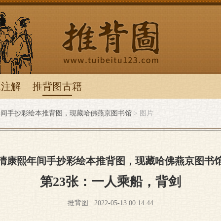
图
叹注解
推背图古籍
推背图
年间手抄彩绘本推背图，现藏哈佛燕京图书馆
> 图片
清康熙年间手抄彩绘本推背图，现藏哈佛燕京图书
第23张：一人乘船，背剑
推背图
2022-05-13 00:14:44