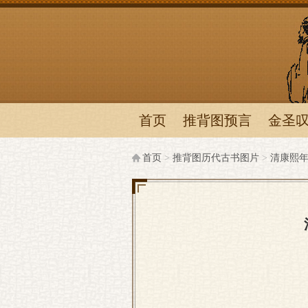
推背
首页
推背图预言
金圣
首页
>
推背图历代古书图片
>
清康熙